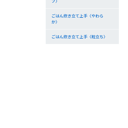
プ〉
ごはん炊き立て上手〈やわら
か〉
ごはん炊き立て上手〈粒立ち〉