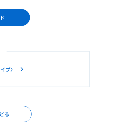
ド
タイプ〉
どる