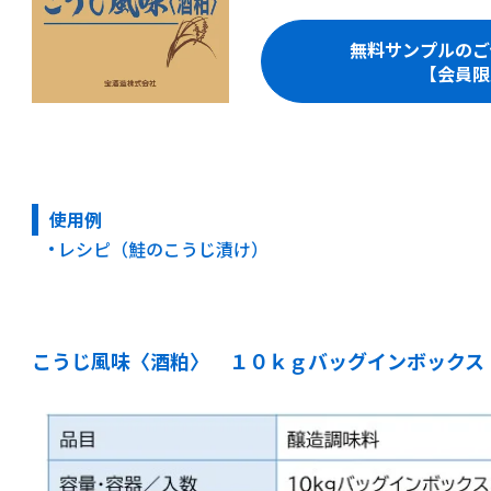
無料サンプルのご
【会員限
使用例
レシピ（鮭のこうじ漬け）
こうじ風味〈酒粕〉 １０ｋｇバッグインボックス