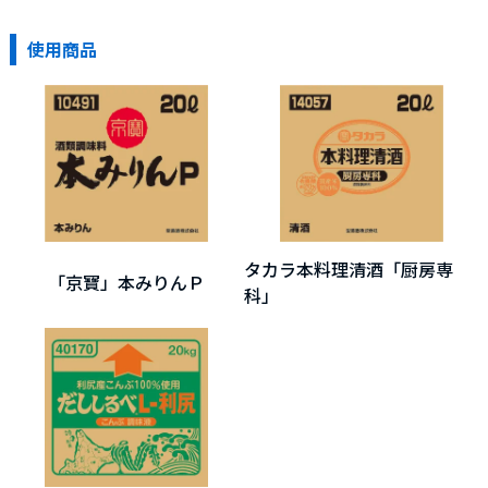
使用商品
タカラ本料理清酒「厨房専
「京寶」本みりんＰ
科」