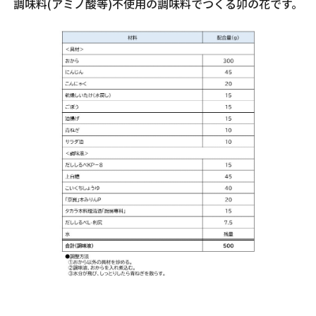
調味料(アミノ酸等)不使用の調味料でつくる卯の花です。