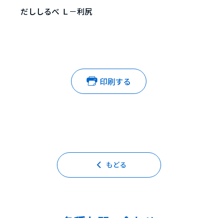
だししるべ Ｌ－利尻
印刷する
もどる