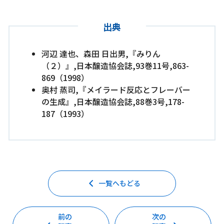
出典
河辺 達也、森田 日出男,『みりん
（２）』,日本醸造協会誌,93巻11号,863-
869（1998）
奥村 蒸司,『メイラード反応とフレーバー
の生成』,日本醸造協会誌,88巻3号,178-
187（1993）
一覧へもどる
前の
次の