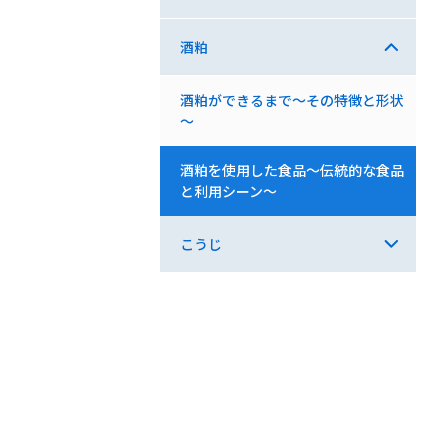
酒粕
酒粕ができるまで～その特徴と形状
～
酒粕を使用した食品～伝統的な食品
と利用シーン～
こうじ