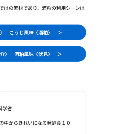
ではの素材であり、酒粕の利用シーンは
〉 こうじ風味〈酒粕〉 ＞
介〉 酒粕風味〈伏見〉 ＞
科学省
だの中からきれいになる発酵食１０