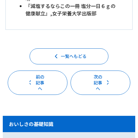
『減塩するならこの一冊 塩分一日６ｇの
健康献立』,女子栄養大学出版部
一覧へもどる
前の
次の
記事
記事
へ
へ
おいしさの基礎知識